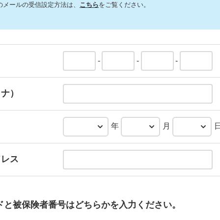
のメールの受信設定方法は、
こちら
をご覧ください。
-
-
-
カナ）
年
月
ドレス
ドと被保険者番号はどちらかを入力ください。